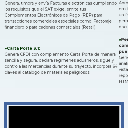
Apro
Genera, timbra y envía Facturas electrónicas cumpliendo
emit
los requisitos que el SAT exige, emite tus
un f
Complementos Electrónicos de Pago (REP) para
perm
transacciones comerciales especiales como: Factoraje
docu
financiero o para cadenas comerciales (Retail).
»
Per
come
»Carta Porte 3.1:
pue
Genera CFDI con complemento Carta Porte de manera
Gene
sencilla y segura, declara regimenes aduaneros, sigue y
anal
controla las mercancías durante su trayecto, incorpora 64
vist
claves al catálogo de materiales peligrosos.
repo
HTML