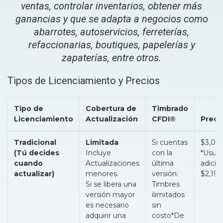
ventas, controlar inventarios, obtener más
ganancias y que se adapta a negocios como
abarrotes, autoservicios, ferreterías,
refaccionarias, boutiques, papelerías y
zapaterías, entre otros.
Tipos de Licenciamiento y Precios
Tipo de
Cobertura de
Timbrado
Licenciamiento
Actualización
CFDI®
Preci
Tradicional
Limitada
Si cuentas
$3,09
(Tú decides
Incluye
con la
*Usuar
cuando
Actualizaciones
última
adicion
actualizar)
menores.
versión:
$2,19
Si se libera una
Timbres
versión mayor
ilimitados
es necesario
sin
adquirir una
costo*De