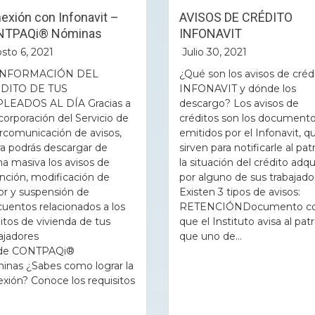
exión con Infonavit –
AVISOS DE CRÉDITO
NTPAQi® Nóminas
INFONAVIT
sto 6, 2021
Julio 30, 2021
INFORMACIÓN DEL
¿Qué son los avisos de créd
DITO DE TUS
INFONAVIT y dónde los
LEADOS AL DÍA Gracias a
descargo? Los avisos de
ncorporación del Servicio de
créditos son los document
rcomunicación de avisos,
emitidos por el Infonavit, q
a podrás descargar de
sirven para notificarle al pat
a masiva los avisos de
la situación del crédito adqu
nción, modificación de
por alguno de sus trabajado
or y suspensión de
Existen 3 tipos de avisos:
uentos relacionados a los
RETENCIÓNDocumento co
itos de vivienda de tus
que el Instituto avisa al pat
ajadores
que uno de...
de CONTPAQi®
inas ¿Sabes como lograr la
xión? Conoce los requisitos