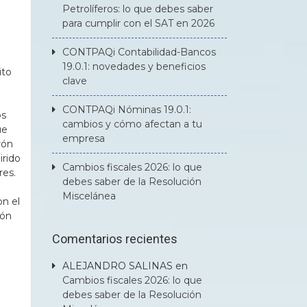
Petrolíferos: lo que debes saber
para cumplir con el SAT en 2026
CONTPAQi Contabilidad-Bancos
19.0.1: novedades y beneficios
ito
clave
CONTPAQi Nóminas 19.0.1:
os
cambios y cómo afectan a tu
ue
empresa
rón
irido
Cambios fiscales 2026: lo que
res.
debes saber de la Resolución
Miscelánea
n el
rón
Comentarios recientes
ALEJANDRO SALINAS
en
Cambios fiscales 2026: lo que
debes saber de la Resolución