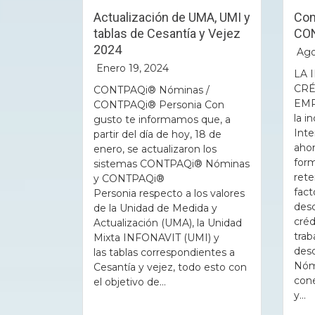
Actualización de UMA, UMI y
Con
tablas de Cesantía y Vejez
CO
2024
Ago
Enero 19, 2024
LA 
CRÉ
CONTPAQi® Nóminas /
EMP
CONTPAQi® Personia Con
la i
gusto te informamos que, a
Inte
partir del día de hoy, 18 de
ahor
enero, se actualizaron los
form
sistemas CONTPAQi® Nóminas
rete
y CONTPAQi®
fact
Personia respecto a los valores
desc
de la Unidad de Medida y
créd
Actualización (UMA), la Unidad
trab
Mixta INFONAVIT (UMI) y
des
las tablas correspondientes a
Nóm
Cesantía y vejez, todo esto con
cone
el objetivo de...
y...