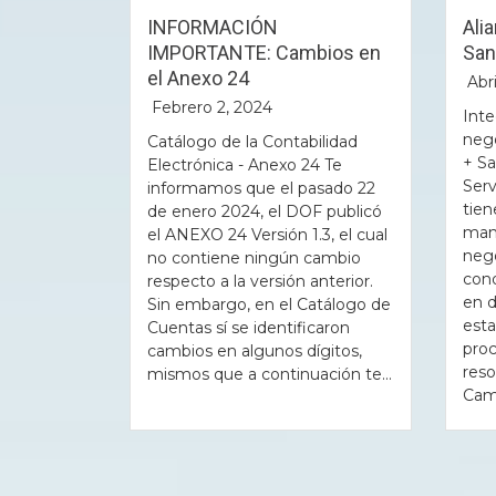
INFORMACIÓN
Ali
IMPORTANTE: Cambios en
San
el Anexo 24
Abri
Febrero 2, 2024
Inte
neg
Catálogo de la Contabilidad
+ Sa
Electrónica - Anexo 24 Te
Ser
informamos que el pasado 22
tien
de enero 2024, el DOF publicó
mant
el ANEXO 24 Versión 1.3, el cual
neg
no contiene ningún cambio
cond
respecto a la versión anterior.
en d
Sin embargo, en el Catálogo de
esta
Cuentas sí se identificaron
pro
cambios en algunos dígitos,
reso
mismos que a continuación te...
Camb