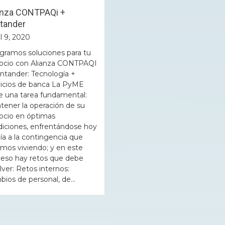
anza CONTPAQi +
tander
l 9, 2020
gramos soluciones para tu
ocio con Alianza CONTPAQI
ntander: Tecnología +
vicios de banca La PyME
e una tarea fundamental:
ener la operación de su
ocio en óptimas
iciones, enfrentándose hoy
ía a la contingencia que
mos viviendo; y en este
ceso hay retos que debe
lver: Retos internos:
ios de personal, de...