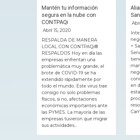
Mantén tu información
Ali
segura en la nube con
San
CONTPAQi
Abri
Abril 15, 2020
Inte
neg
RESPALDA DE MANERA
+ Sa
LOCAL CON CONTPAQi®
Ser
RESPALDOS Hoy en día las
tien
empresas enfrentan una
mant
problemática muy grande, el
neg
brote de COVID-19 se ha
cond
extendido rápidamente por
en d
todo el mundo. Este virus trae
esta
consigo no solo problemas
pro
físicos, si no, afectaciones
reso
económicas importantes ante
Camb
las PYMES. La mayoría de las
empresas tuvieron que migrar
sus actividades...