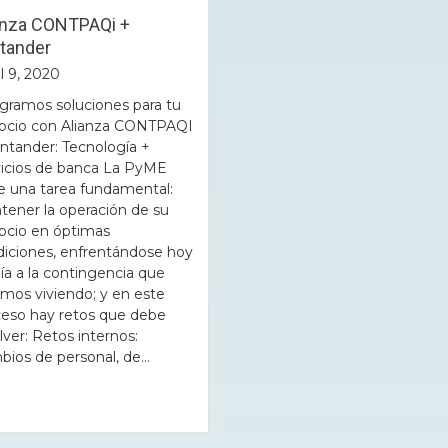
anza CONTPAQi +
tander
l 9, 2020
gramos soluciones para tu
ocio con Alianza CONTPAQI
ntander: Tecnología +
vicios de banca La PyME
e una tarea fundamental:
ener la operación de su
ocio en óptimas
iciones, enfrentándose hoy
ía a la contingencia que
mos viviendo; y en este
ceso hay retos que debe
lver: Retos internos:
ios de personal, de...